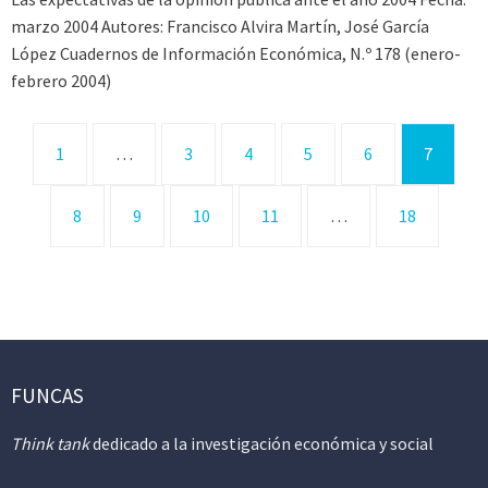
marzo 2004 Autores: Francisco Alvira Martín, José García
López Cuadernos de Información Económica, N.º 178 (enero-
febrero 2004)
1
…
3
4
5
6
7
8
9
10
11
…
18
FUNCAS
Think tank
dedicado a la investigación económica y social