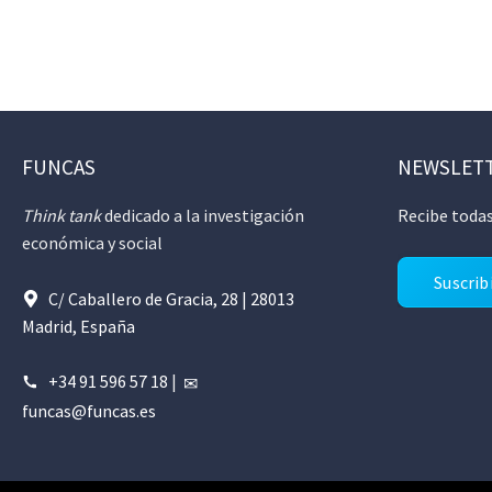
FUNCAS
NEWSLET
Think tank
dedicado a la investigación
Recibe todas
económica y social
Suscrib
C/ Caballero de Gracia, 28 | 28013
Madrid, España
+34 91 596 57 18
|
funcas@funcas.es