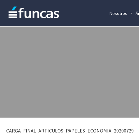
Nosotros
Á
CARGA_FINAL_ARTICULOS_PAPELES_ECONOMIA_20200729