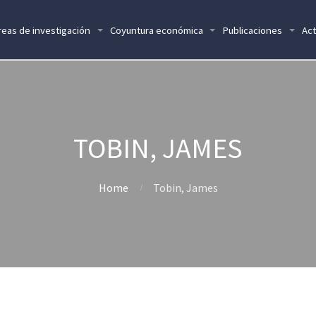
reas de investigación
Coyuntura económica
Publicaciones
Act
TOBIN, JAMES
Home
Tobin, James