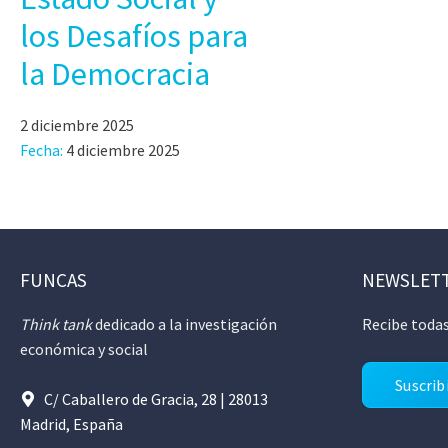
los Desafíos para
la Democracia
2 diciembre 2025
Fecha:
4 diciembre 2025
FUNCAS
NEWSLET
Think tank
dedicado a la investigación
Recibe todas
económica y social
Suscrib
C/ Caballero de Gracia, 28 | 28013
Madrid, España