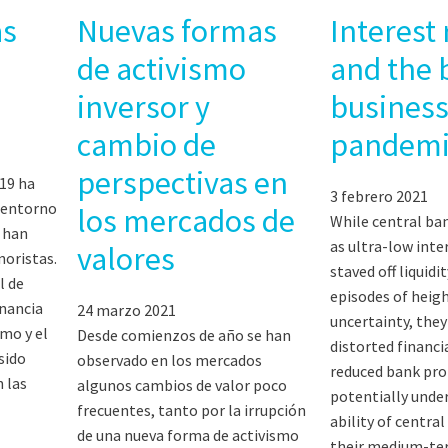
as
Nuevas formas
Interest 
de activismo
and the 
inversor y
business
cambio de
pandemi
perspectivas en
19 ha
3 febrero 2021
 entorno
los mercados de
While central ban
 han
as ultra-low inte
valores
noristas.
staved off liquidi
l de
episodes of heig
nancia
24 marzo 2021
uncertainty, they
mo y el
Desde comienzos de año se han
distorted financi
sido
observado en los mercados
reduced bank prof
 las
algunos cambios de valor poco
potentially unde
frecuentes, tanto por la irrupción
ability of centra
de una nueva forma de activismo
their medium-ter