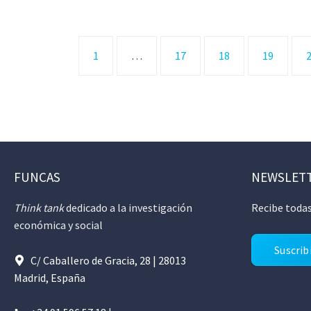
1
…
17
18
19
FUNCAS
NEWSLET
Think tank
dedicado a la investigación
Recibe todas
económica y social
Suscrib
C/ Caballero de Gracia, 28 | 28013
Madrid, España