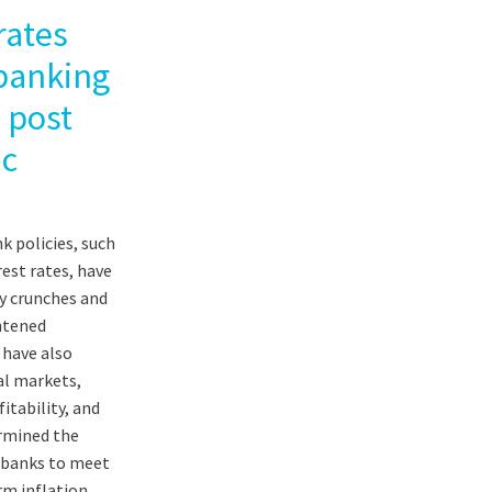
rates
banking
 post
c
k policies, such
rest rates, have
ty crunches and
htened
 have also
al markets,
itability, and
rmined the
l banks to meet
m inflation