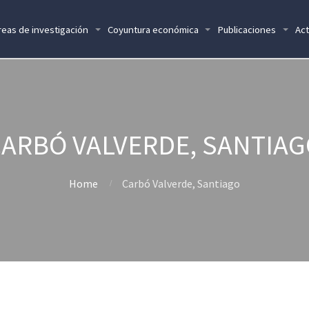
reas de investigación
Coyuntura económica
Publicaciones
Act
ARBÓ VALVERDE, SANTIA
Home
Carbó Valverde, Santiago