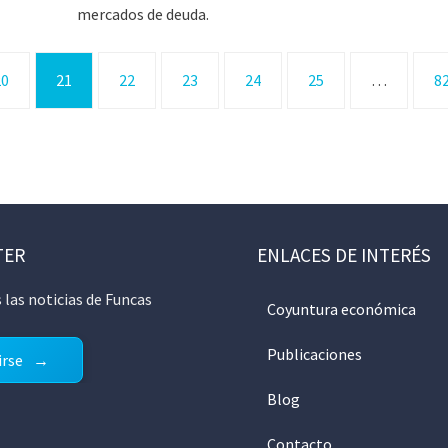
mercados de deuda.
20
21
22
23
24
25
…
8
TER
ENLACES DE INTERÉS
 las noticias de Funcas
Coyuntura económica
Publicaciones
irse
Blog
Contacto