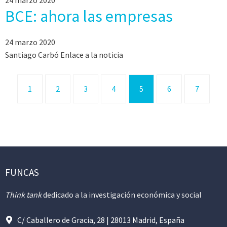
24 marzo 2020
BCE: ahora las empresas
24 marzo 2020
Santiago Carbó Enlace a la noticia
1
2
3
4
5
6
7
FUNCAS
Think tank
dedicado a la investigación económica y social
C/ Caballero de Gracia, 28 | 28013 Madrid, España