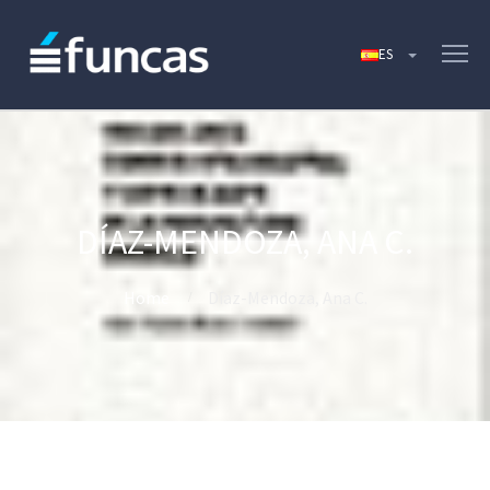
DÍAZ-MENDOZA, ANA C.
Home
Díaz-Mendoza, Ana C.