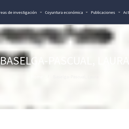
reas de investigación
Coyuntura económica
Publicaciones
Act
BASELGA-PASCUAL, LAUR
Home
Baselga-Pascual, Laura