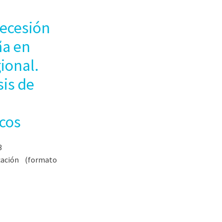
recesión
ña en
ional.
sis de
cos
3
cación (formato