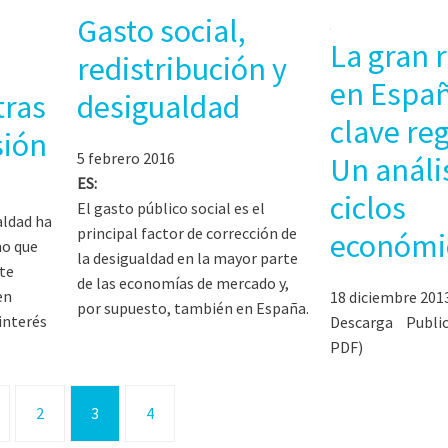
Gasto social,
La gran 
redistribución y
en Espa
tras
desigualdad
clave reg
sión
5 febrero 2016
Un análi
ES:
ciclos
El gasto público social es el
aldad ha
principal factor de corrección de
económi
mo que
la desigualdad en la mayor parte
te
de las economías de mercado y,
en
18 diciembre 201
por supuesto, también en España.
interés
Descarga Publi
PDF)
2
3
4