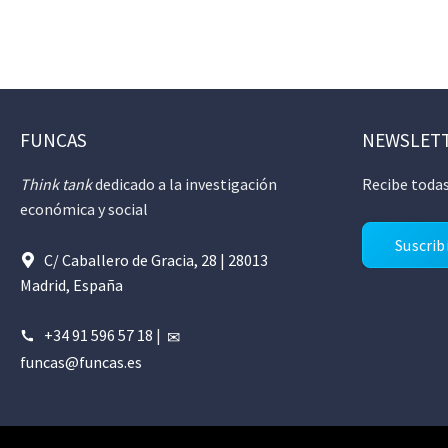
FUNCAS
NEWSLET
Think tank
dedicado a la investigación
Recibe todas
económica y social
Suscrib
C/ Caballero de Gracia, 28 | 28013
Madrid, España
+34 91 596 57 18
|
funcas@funcas.es