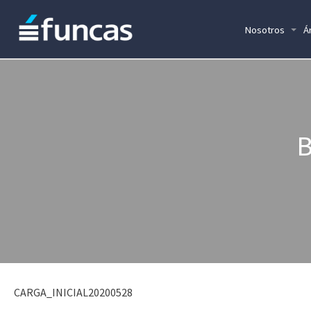
Nosotros
Á
B
CARGA_INICIAL20200528