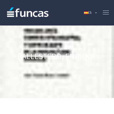
BALLESTERO, ENRIQUE
Home
Ballestero, Enrique