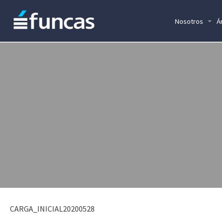
Nosotros
Á
CARGA_INICIAL20200528