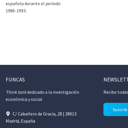
española durante el período
1986-1993.
FUNCAS
NEWSLET
Think tank
dedicado a la investigación
Recibe todas
económica y social
Suscrib
C/ Caballero de Gracia, 28 | 28013
Madrid, España