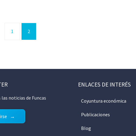
1
2
TER
ENLACES DE INTERÉS
 las noticias de Funcas
Coyuntura económica
Publicaciones
irse
Blog