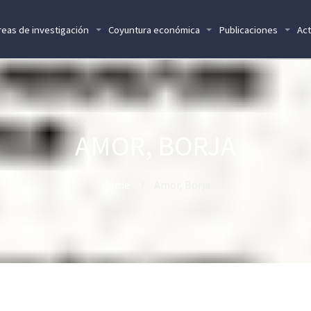
reas de investigación
Coyuntura económica
Publicaciones
Act
AMOR, BORJA
Home
Amor, Borja