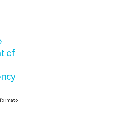
e
 of
ency
(formato