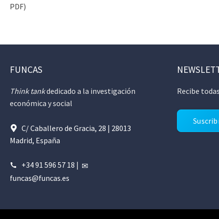
PDF)
FUNCAS
NEWSLET
Think tank
dedicado a la investigación
Recibe todas
económica y social
Suscrib
C/ Caballero de Gracia, 28 | 28013
Madrid, España
+34 91 596 57 18
|
funcas@funcas.es