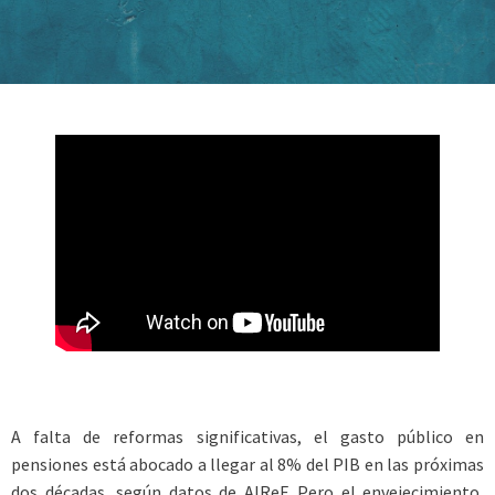
A falta de reformas significativas, el gasto público en
pensiones está abocado a llegar al 8% del PIB en las próximas
dos décadas, según datos de AIReF. Pero el envejecimiento,