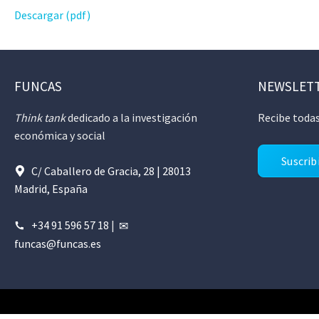
Descargar (pdf)
FUNCAS
NEWSLET
Think tank
dedicado a la investigación
Recibe todas
económica y social
Suscrib
C/ Caballero de Gracia, 28 | 28013
Madrid, España
+34 91 596 57 18
|
funcas@funcas.es