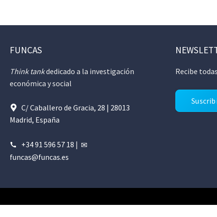
FUNCAS
NEWSLET
Think tank
dedicado a la investigación
Recibe todas
económica y social
Suscrib
C/ Caballero de Gracia, 28 | 28013
Madrid, España
+34 91 596 57 18
|
funcas@funcas.es