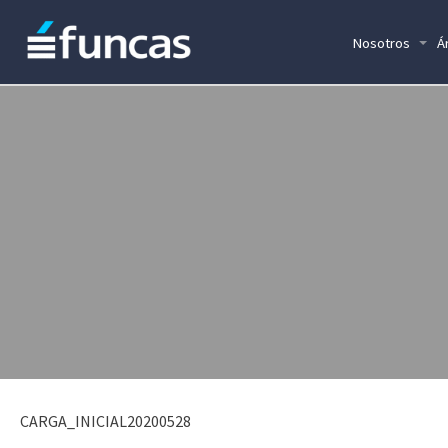
Nosotros
Á
CARGA_INICIAL20200528