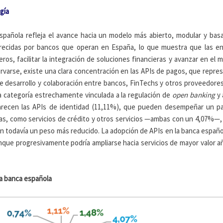
gía
spañola refleja el avance hacia un modelo más abierto, modular y bas
frecidas por bancos que operan en España, lo que muestra que las en
eros, facilitar la integración de soluciones financieras y avanzar en el 
varse, existe una clara concentración en las APIs de pagos, que repres
 de desarrollo y colaboración entre bancos, FinTechs y otros proveedore
 categoría estrechamente vinculada a la regulación de
open banking
y 
parecen las APIs de identidad (11,11%), que pueden desempeñar un p
orías, como servicios de crédito y otros servicios —ambas con un 4,07%—,
nen todavía un peso más reducido. La adopción de APIs en la banca españ
nque progresivamente podría ampliarse hacia servicios de mayor valor aña
la banca española