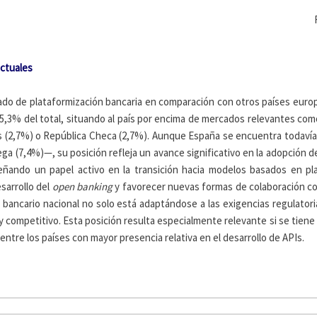
actuales
o de plataformización bancaria en comparación con otros países europeo
3% del total, situando al país por encima de mercados relevantes como F
os (2,7%) o República Checa (2,7%). Aunque España se encuentra todavía
a (7,4%)—, su posición refleja un avance significativo en la adopción de
ñando un papel activo en la transición hacia modelos basados en pl
esarrollo del
open banking
y favorecer nuevas formas de colaboración co
bancario nacional no solo está adaptándose a las exigencias regulator
y competitivo. Esta posición resulta especialmente relevante si se tie
ntre los países con mayor presencia relativa en el desarrollo de APIs.