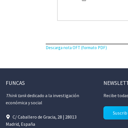
Descarga nota OFT (formato PDF)
FUNCAS
NEWSLET
Think tank
dedicado a la investigación
Recibe todas
económica y social
Suscrib
C/ Caballero de Gracia, 28 | 28013
Madrid, España