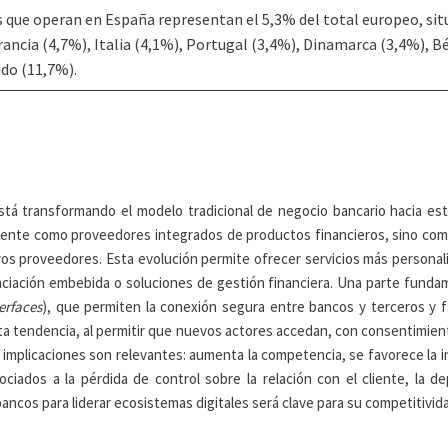
s que operan en España representan el 5,3% del total europeo, sit
ncia (4,7%), Italia (4,1%), Portugal (3,4%), Dinamarca (3,4%), Bé
do (11,7%).
stá transformando el modelo tradicional de negocio bancario hacia est
ente como proveedores integrados de productos financieros, sino como
s proveedores. Esta evolución permite ofrecer servicios más personaliz
anciación embebida o soluciones de gestión financiera. Una parte funda
erfaces
), que permiten la conexión segura entre bancos y terceros y fac
ta tendencia, al permitir que nuevos actores accedan, con consentimient
s implicaciones son relevantes: aumenta la competencia, se favorece la
iados a la pérdida de control sobre la relación con el cliente, la de
ancos para liderar ecosistemas digitales será clave para su competitivid