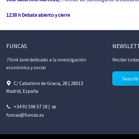
12:30 h Debate abierto y cierre
FUNCAS
NEWSLET
Think tank
dedicado a la investigación
Recibe todas
económica y social
Suscrib
C/ Caballero de Gracia, 28 | 28013
Madrid, España
+34 91 596 57 18
|
funcas@funcas.es