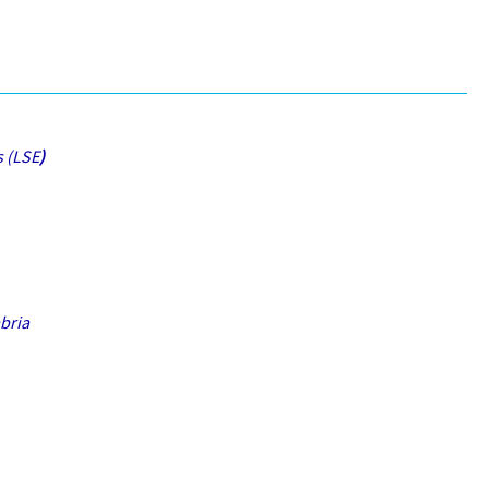
s (LSE
)
bria