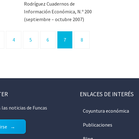
Rodríguez Cuadernos de
Información Económica, N.º 200
(septiembre – octubre 2007)
4
5
6
7
8
TER
ENLACES DE INTERÉS
 las noticias de Funcas
Coyuntura económica
Publicaciones
irse
Blog