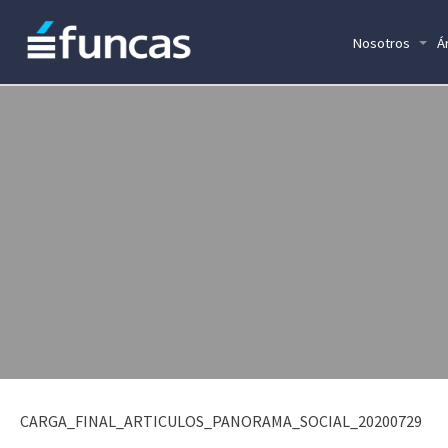
Nosotros
Á
CARGA_FINAL_ARTICULOS_PANORAMA_SOCIAL_20200729