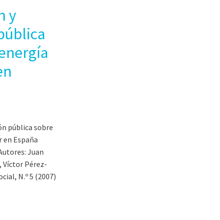
n y
pública
 energía
en
ón pública sobre
ar en España
 Autores: Juan
 Víctor Pérez-
ial, N.º 5 (2007)