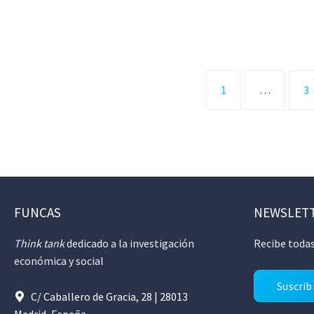
1
…
3
FUNCAS
NEWSLET
Think tank
dedicado a la investigación
Recibe todas
económica y social
Suscrib
C/ Caballero de Gracia, 28 | 28013
Madrid, España