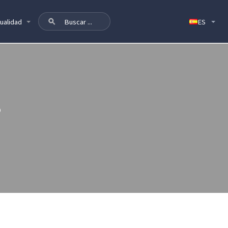
ualidad
S