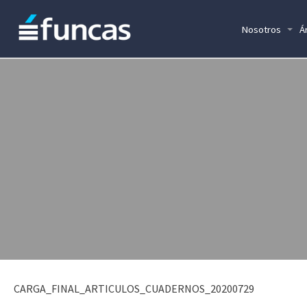
Nosotros
Á
CARGA_FINAL_ARTICULOS_CUADERNOS_20200729