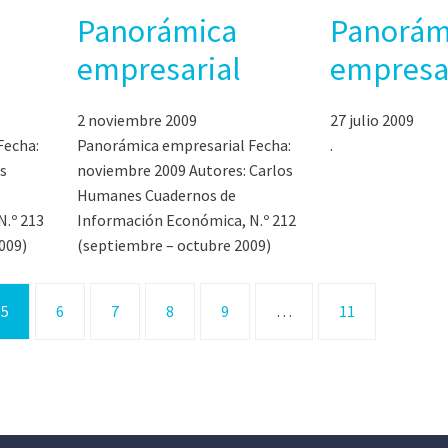
Panorámica
Panorám
empresarial
empresa
2 noviembre 2009
27 julio 2009
Fecha:
Panorámica empresarial Fecha:
.
s
noviembre 2009 Autores: Carlos
Humanes Cuadernos de
.º 213
Información Económica, N.º 212
009)
(septiembre – octubre 2009)
5
6
7
8
9
…
11