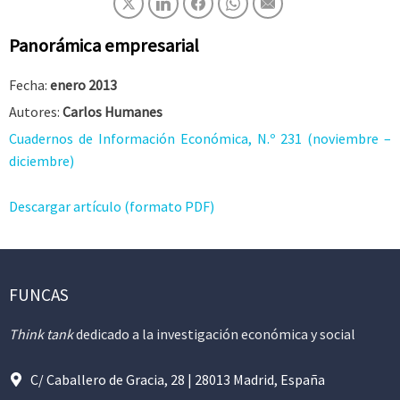
Panorámica empresarial
Fecha:
enero 2013
Autores:
Carlos Humanes
Cuadernos de Información Económica, N.º 231 (noviembre –
diciembre)
Descargar artículo (formato PDF)
FUNCAS
Think tank
dedicado a la investigación económica y social
C/ Caballero de Gracia, 28 | 28013 Madrid, España