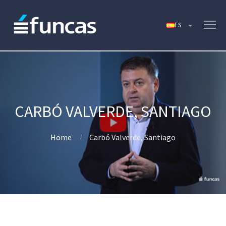
CARBÓ VALVERDE, SANTIAGO
Home
Carbó Valverde, Santiago