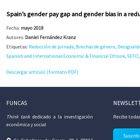
Spain’s gender pay gap and gender bias in a r
Fecha:
mayo 2018
Autores:
Daniel Fernández Kranz
Etiquetas:
Reducción de jornada, Brechas de género, Desigualda
Spanish and International Economic & Financial Otlook, SEFO, V
Descargar artículo (formato PDF)
FUNCAS
NEWSLET
Think tank
dedicado a la investigación
Recibe todas
económica y social
Suscrib