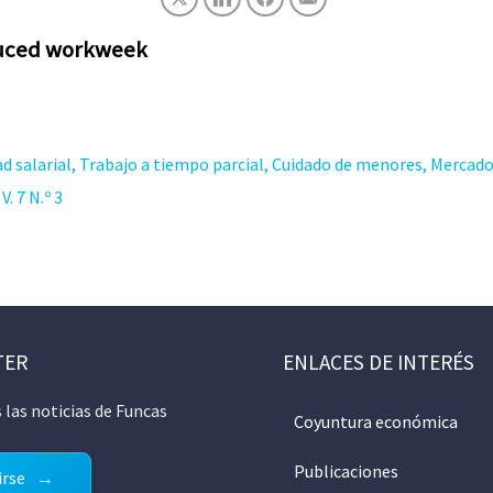
educed workweek
d salarial, Trabajo a tiempo parcial, Cuidado de menores, Mercad
. 7 N.º 3
TER
ENLACES DE INTERÉS
 las noticias de Funcas
Coyuntura económica
Publicaciones
irse