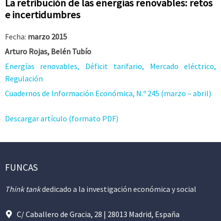
La retribución de las energías renovables: retos
e incertidumbres
Fecha:
marzo 2015
Arturo Rojas, Belén Tubío
Energías renovables, Déficit tarifario, Mercado eléctrico,
Regulación
Cuadernos de Información Económica, N.º 245 (marzo – abril)
Descargar artículo (formato PDF)
FUNCAS
Think tank
dedicado a la investigación económica y social
C/ Caballero de Gracia, 28 | 28013 Madrid, España