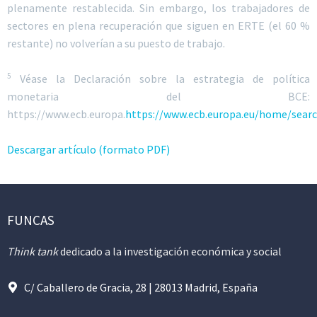
plenamente restablecida. Sin embargo, los trabajadores de
sectores en plena recuperación que siguen en ERTE (el 60 %
restante) no volverían a su puesto de trabajo.
5
Véase la Declaración sobre la estrategia de política
monetaria del BCE:
https://www.ecb.europa.
https://www.ecb.europa.eu/home/sear
Descargar artículo (formato PDF)
FUNCAS
Think tank
dedicado a la investigación económica y social
C/ Caballero de Gracia, 28 | 28013 Madrid, España