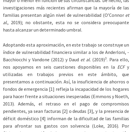
mayor o menor en función de sus circunstancias. De hecho, las
investigaciones más recientes afirman que la mayoría de las
familias presentan algún nivel de vulnerabilidad (O’Connor
et
al
., 2019); no obstante, esta no se considera preocupante
hasta alcanzar un determinado umbral.
Adoptando esta aproximación, en este trabajo se construye un
índice de vulnerabilidad financiera similar a los de Anderloni, ­
3
Bacchiocchi y Vandone (2012) y Daud
et al.
(2019)
. Para ello,
nos apoyamos en seis cuestiones disponibles en la
ECF
y
utilizadas en trabajos previos en este ámbito, que
presentamos a continuación. Así, la insuficiencia de ahorros o
fondos de emergencia [1] refleja la incapacidad de los hogares
para hacer frente a situaciones inesperadas (Emmons y Noeth,
2013). Además, el retraso en el pago de compromisos
pendientes, ya sean facturas [2] o deudas [3], y la presencia de
déficit doméstico [4] informan de la dificultad de las familias
para afrontar sus gastos con solvencia (Loke, 2016). Por