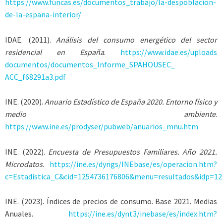
https://www.funcas.es/documentos_trabajo/la-despoblacion-
de-la-espana-interior/
IDAE. (2011).
Análisis del consumo energético del sector
residencial en España
.
https://www.idae.es/uploads
documentos/documentos_Informe_SPAHOUSEC_
ACC_f68291a3.pdf
INE. (2020).
Anuario Estadístico de España 2020. Entorno físico y
medio ambiente
.
https://www.ine.es/prodyser/pubweb/anuarios_mnu.htm
INE. (2022).
Encuesta de Presupuestos Familiares. Año 2021.
Microdatos.
https://ine.es/dyngs/INEbase/es/operacion.htm?
c=Estadistica_C&cid=1254736176806&menu=resultados&idp=1
INE. (2023). Índices de precios de consumo. Base 2021. Medias
Anuales.
https://ine.es/dynt3/inebase/es/index.htm?