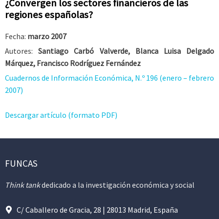
¿Convergen los sectores financieros de las
regiones españolas?
Fecha:
marzo 2007
Autores:
Santiago Carbó Valverde, Blanca Luisa Delgado
Márquez, Francisco Rodríguez Fernández
Cuadernos de Información Económica, N.º 196 (enero – febrero
2007)
Descargar artículo (formato PDF)
FUNCAS
Think tank
dedicado a la investigación económica y social
C/ Caballero de Gracia, 28 | 28013 Madrid, España