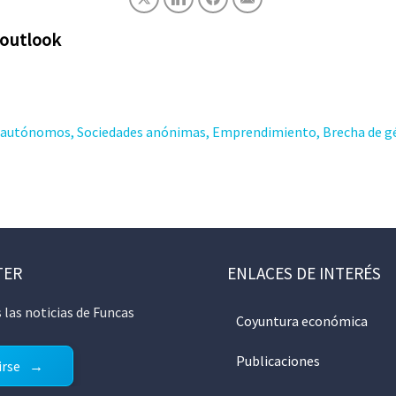
 outlook
s autónomos, Sociedades anónimas, Emprendimiento, Brecha de 
TER
ENLACES DE INTERÉS
 las noticias de Funcas
Coyuntura económica
Publicaciones
irse