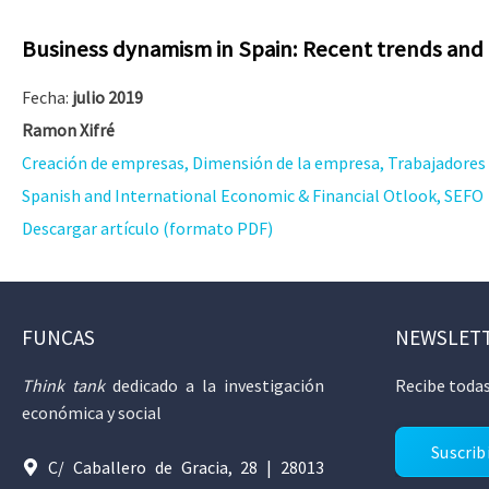
Business dynamism in Spain: Recent trends and
Fecha:
julio 2019
Ramon Xifré
Creación de empresas, Dimensión de la empresa, Trabajadore
Spanish and International Economic & Financial Otlook, SEFO
Descargar artículo (formato PDF)
FUNCAS
NEWSLET
Think tank
dedicado a la investigación
Recibe todas
económica y social
Suscrib
C/ Caballero de Gracia, 28 | 28013