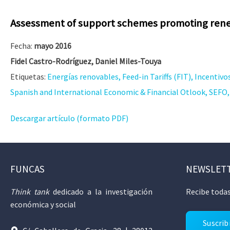
Assessment of support schemes promoting rene
Fecha:
mayo 2016
Fidel Castro-Rodríguez, Daniel Miles-Touya
Etiquetas:
Energías renovables, Feed-in Tariffs (FIT), Incentivo
Spanish and International Economic & Financial Otlook, SEFO, V
Descargar artículo (formato PDF)
FUNCAS
NEWSLET
Think tank
dedicado a la investigación
Recibe todas
económica y social
Suscrib