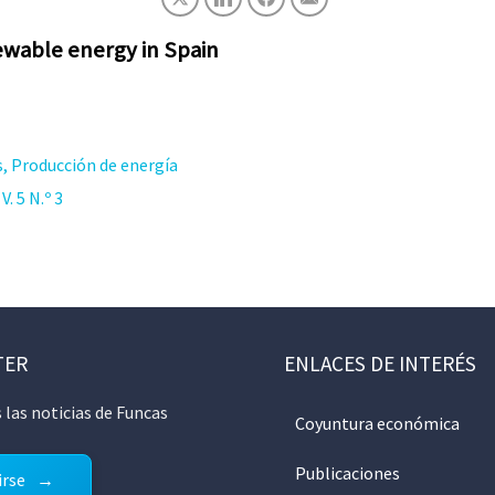
wable energy in Spain
s, Producción de energía
. 5 N.º 3
TER
ENLACES DE INTERÉS
 las noticias de Funcas
Coyuntura económica
Publicaciones
irse