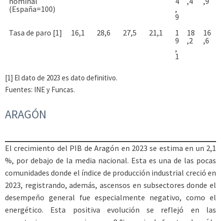
nominal
4
,4
,9
(España=100)
,
9
Tasa de paro [1]
16,1
28,6
27,5
21,1
1
18
16
9
,2
,6
,
1
[1] El dato de 2023 es dato definitivo.
Fuentes: INE y Funcas.
ARAGÓN
El crecimiento del PIB de Aragón en 2023 se estima en un 2,1
%, por debajo de la media nacional. Esta es una de las pocas
comunidades donde el índice de producción industrial creció en
2023, registrando, además, ascensos en subsectores donde el
desempeño general fue especialmente negativo, como el
energético. Esta positiva evolución se reflejó en las