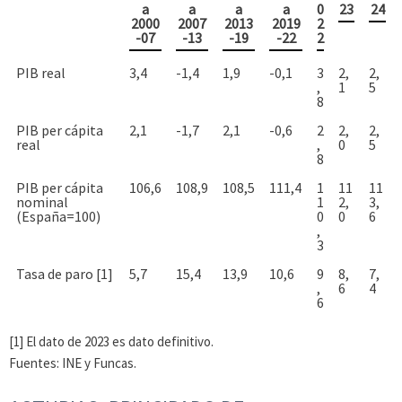
a
a
a
a
0
23
24
2000
2007
2013
2019
2
-07
-13
-19
-22
2
PIB real
3,4
-1,4
1,9
-0,1
3
2,
2,
,
1
5
8
PIB per cápita
2,1
-1,7
2,1
-0,6
2
2,
2,
real
,
0
5
8
PIB per cápita
106,6
108,9
108,5
111,4
1
11
11
nominal
1
2,
3,
(España=100)
0
0
6
,
3
Tasa de paro [1]
5,7
15,4
13,9
10,6
9
8,
7,
,
6
4
6
[1] El dato de 2023 es dato definitivo.
Fuentes: INE y Funcas.