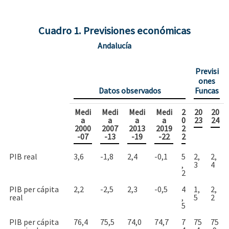
Cuadro 1. Previsiones económicas
Andalucía
Previsi
ones
Datos observados
Funcas
Medi
Medi
Medi
Medi
2
20
20
a
a
a
a
0
23
24
2000
2007
2013
2019
2
-07
-13
-19
-22
2
PIB real
3,6
-1,8
2,4
-0,1
5
2,
2,
,
3
4
2
PIB per cápita
2,2
-2,5
2,3
-0,5
4
1,
2,
real
,
5
2
5
PIB per cápita
76,4
75,5
74,0
74,7
7
75
75