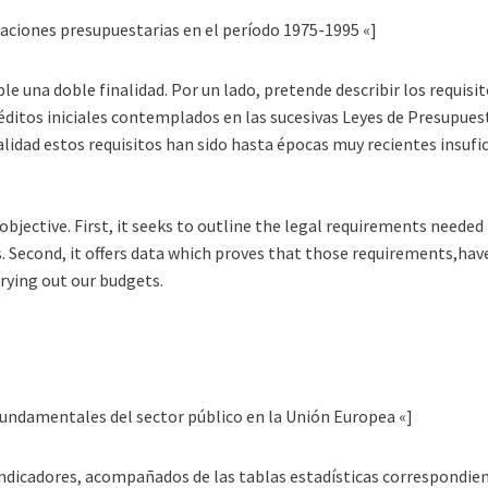
iaciones presupuestarias en el período 1975-1995 «]
le una doble finalidad. Por un lado, pretende describir los requisi
éditos iniciales contemplados en las sucesivas Leyes de Presupuest
idad estos requisitos han sido hasta épocas muy recientes insuficie
objective. First, it seeks to outline the legal requirements needed
 Second, it offers data which proves that those requirements,have in
rrying out our budgets.
fundamentales del sector público en la Unión Europea «]
 indicadores, acompañados de las tablas estadísticas correspondien