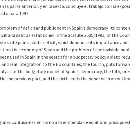
n la parte anterior, y en la sexta, concluye el trabajo con la expo
esto para 1997.
roblem of deficitand public debt in Spain’s democracy. Its content i
eficit and debt as established in the Statute 3605/1993, of the Cou
stics of Spain’s public deficit, whichdenounce its importance and t
ficit on the economy of Spain and the problem of the invisible publ
been used in Spain in the search for a budgetary policy ableto red
 and real integration to the EU countries; the fourth, puts forward
lysis of the budgetary model of Spain’s democracy; the fifth, pre
in the previous part, and the sixth, ends the paper with an outli
gunas confusiones en torno a la enmienda de equilibrio presupuest