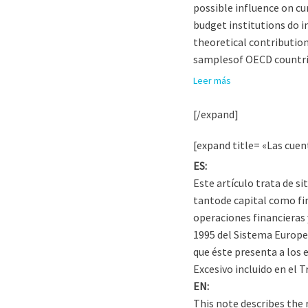
possible influence on cu
budget institutions do i
theoretical contribution
samplesof OECD countrie
Leer más
[/expand]
[expand title= «Las cuen
ES:
Este artículo trata de si
tantode capital como fin
operaciones financieras 
1995 del Sistema Europeo
que éste presenta a los e
Excesivo incluido en el 
EN:
This note describes the 