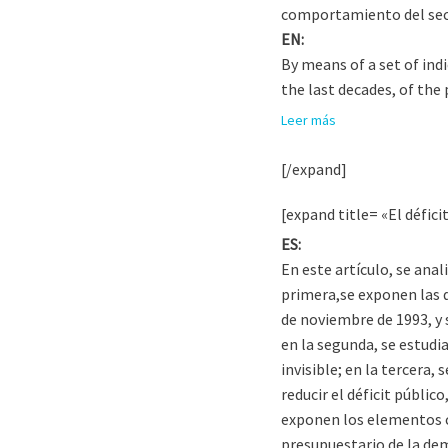
comportamiento del sect
EN:
By means of a set of ind
the last decades, of the
Leer más
[/expand]
[expand title= «El défici
ES:
En este artículo, se ana
primera,se exponen las d
de noviembre de 1993, y s
en la segunda, se estudi
invisible; en la tercera,
reducir el déficit públic
exponen los elementos co
presupuestario de la demo