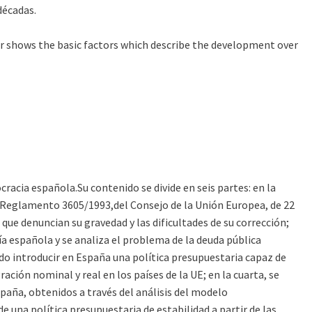
décadas.
aper shows the basic factors which describe the development over
cracia española.Su contenido se divide en seis partes: en la
del Reglamento 3605/1993,del Consejo de la Unión Europea, de 22
 que denuncian su gravedad y las dificultades de su corrección;
ía española y se analiza el problema de la deuda pública
ntado introducir en España una política presupuestaria capaz de
ración nominal y real en los países de la UE; en la cuarta, se
paña, obtenidos a través del análisis del modelo
e una política presupuestaria de estabilidad a partir de las