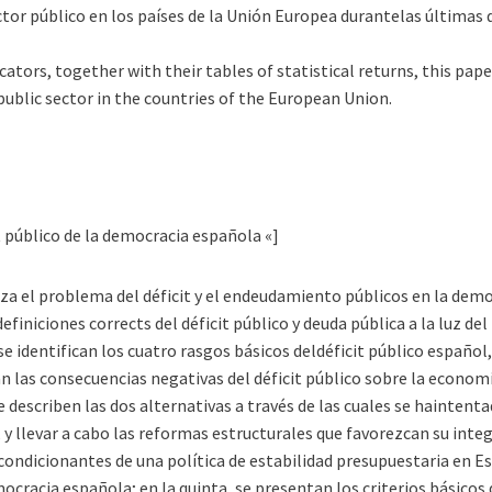
or público en los países de la Unión Europea durantelas últimas 
icators, together with their tables of statistical returns, this p
 public sector in the countries of the European Union.
t público de la democracia española «]
liza el problema del déficit y el endeudamiento públicos en la demo
efiniciones corrects del déficit público y deuda pública a la luz 
e identifican los cuatro rasgos básicos deldéficit público español,
an las consecuencias negativas del déficit público sobre la econom
 se describen las dos alternativas a través de las cuales se hainte
o, y llevar a cabo las reformas estructurales que favorezcan su integ
ndicionantes de una política de estabilidad presupuestaria en Es
cracia española; en la quinta, se presentan los criterios básicos d