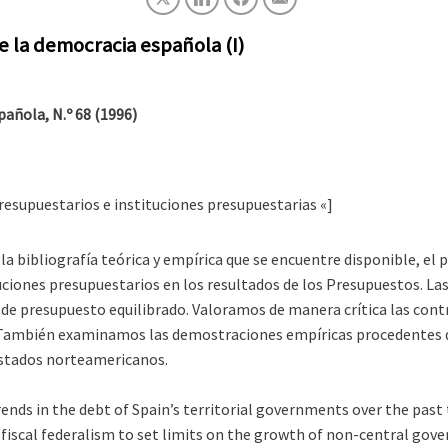
e la democracia española (I)
añola, N.º 68 (1996)
presupuestarios e instituciones presupuestarias «]
la bibliografía teórica y empírica que se encuentre disponible, el p
ciones presupuestarios en los resultados de los Presupuestos. La
 de presupuesto equilibrado. Valoramos de manera crítica las cont
. También examinamos las demostraciones empíricas procedentes d
estados norteamericanos.
rends in the debt of Spain’s territorial governments over the past 
fiscal federalism to set limits on the growth of non-central gov