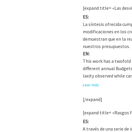
[expand title= «Las desv
ES:
La síntesis ofrecida cump
modificaciones en los cr
demuestran que en la real
nuestros presupuestos.
EN:
This work has a twofold 
different annual Budgets.
laxity observed while ca
Leer más
[/expand]
[expand title= «Rasgos 
ES:
A través de una serie de