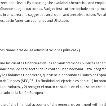
rrent debt levels.By discusing the availabel theoretical and empir
nfluence budget outcomes. Budget institutions include both proced
s in this area and suggest several open and uresolved issues. We 
s, Latin American countries and US states.
tas financieras de las administraciones públicas «]
tuar las cuentas financierasde las administraciones públicas españo
ancieros, de este sector de la contabilidad nacional. Esta integra
y los balances financieros, que viene elaborando el Banco de Españ
 deCuentas (SEC/95). La finalidad del ejercicio es doble: 1) introd
laboradores, y 2) recoger el marco contable en el que se determinan
Tratado de la Unión Europea.
role of the financial accounts of the general government within t