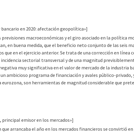
r bancario en 2020: afectación geopolítica»]
as previsiones macroeconómicas y el giro asociado en la política 
can, en buena medida, que el beneficio neto conjunto de las seis m
 que en el ejercicio anterior. Se trata de una corrección en línea 
 incidencia sectorial transversal y de una magnitud previsiblemente
negativa muy significativa en el valor de mercado de la industria 
 a un ambicioso programa de financiación y avales público-privado
la eurozona, son herramientas de magnitud considerable que prete
, principal emisor en los mercados»]
 que arrancaba el año en los mercados financieros se convirtió en c