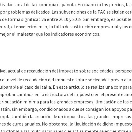
tividad total de la economía española. En cuanto a los precios, la 
 por problemas delicados. Las subvenciones de la PAC se sitúan cerc
de forma significativa entre 2010 y 2018. Sin embargo, es posible
ural, el envejecimiento, la falta de sustitución empresarial y las
mejor el malestar que los indicadores económicos.
nivel actual de recaudación del impuesto sobre sociedades: perspe
el nivel de recaudación del impuesto sobre sociedades previo a la 
iparable al caso de Italia. En este artículo se realiza una compar
 aprobar cambios en la estructura del impuesto en el presente año
 tributación mínima para las grandes empresas, limitación de las ex
stán, sin embargo, condicionados a que se consigan los apoyos pa
mpla también la creación de un impuesto a las grandes empresas t
es de euros anuales. No obstante, la liquidación de dicho impuesto 
to global a las multinacionales que actualmente se encuentra en 