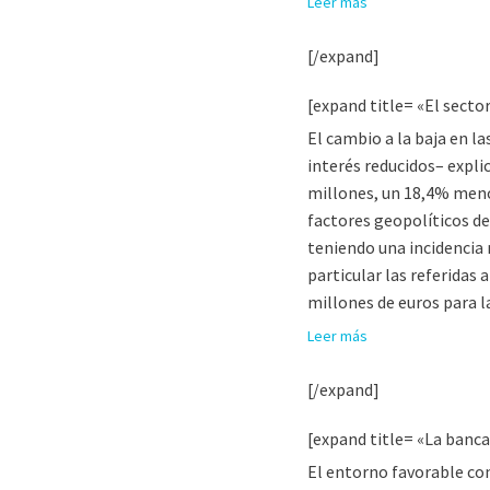
Leer más
[/expand]
[expand title= «El secto
El cambio a la baja en l
interés reducidos– expli
millones, un 18,4% menos
factores geopolíticos de
teniendo una incidencia 
particular las referidas
millones de euros para 
Leer más
[/expand]
[expand title= «La banca
El entorno favorable con