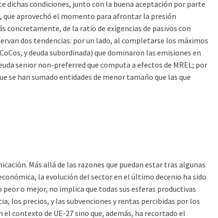
te dichas condiciones, junto con la buena aceptación por parte
io, que aprovechó el momento para afrontar la presión
ás concretamente, de la ratio de exigencias de pasivos con
bservan dos tendencias: por un lado, al completarse los máximos
 CoCos, y deuda subordinada) que dominaron las emisiones en
 deuda senior non-preferred que computa a efectos de MREL; por
 que se han sumado entidades de menor tamaño que las que
icación. Más allá de las razones que puedan estar tras algunas
conómica, la evolución del sector en el último decenio ha sido
o peor o mejor, no implica que todas sus esferas productivas
ia, los precios, y las subvenciones y rentas percibidas por los
en el contexto de UE-27 sino que, además, ha recortado el