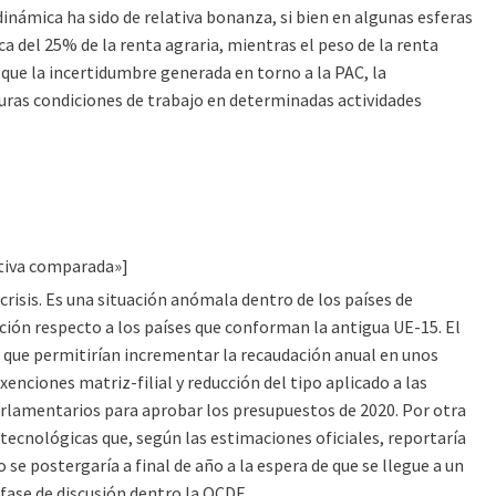
dinámica ha sido de relativa bonanza, si bien en algunas esferas
a del 25% de la renta agraria, mientras el peso de la renta
 que la incertidumbre generada en torno a la PAC, la
 duras condiciones de trabajo en determinadas actividades
ctiva comparada»]
crisis. Es una situación anómala dentro de los países de
ación respecto a los países que conforman la antigua UE-15. El
 que permitirían incrementar la recaudación anual en unos
enciones matriz-filial y reducción del tipo aplicado a las
rlamentarios para aprobar los presupuestos de 2020. Por otra
ecnológicas que, según las estimaciones oficiales, reportaría
se postergaría a final de año a la espera de que se llegue a un
fase de discusión dentro la OCDE.