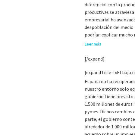
diferencial con la produc
productivas se atraviesa
empresarial ha avanzado 
despoblación del medio r
podrían explicar mucho 
Leer más
[/expand]
[expand title= «El bajo 
España no ha recuperado 
nuestro entorno solo equ
gobierno tiene previsto
1.500 millones de euros:
pymes. Dichos cambios e
parte, el gobierno conte
alrededor de 1.000 millon
acuerdo sobre un impues