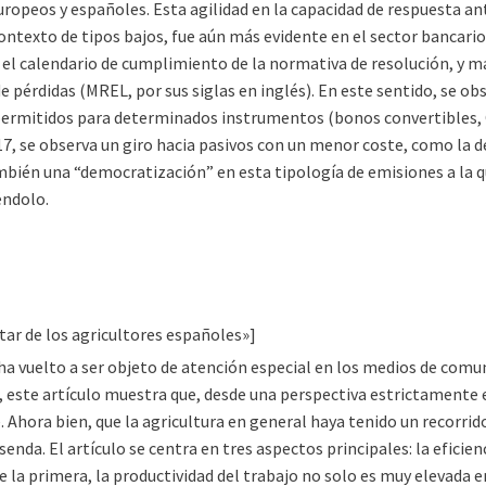
uropeos y españoles. Esta agilidad en la capacidad de respuesta an
contexto de tipos bajos, fue aún más evidente en el sector bancar
e el calendario de cumplimiento de la normativa de resolución, y m
e pérdidas (MREL, por sus siglas en inglés). En este sentido, se o
 permitidos para determinados instrumentos (bonos convertibles,
17, se observa un giro hacia pasivos con un menor coste, como la
ambién una “democratización” en esta tipología de emisiones a la
éndolo.
tar de los agricultores españoles»]
ha vuelto a ser objeto de atención especial en los medios de comun
 este artículo muestra que, desde una perspectiva estrictamente e
 Ahora bien, que la agricultura en general haya tenido un recorrid
nda. El artículo se centra en tres aspectos principales: la eficienc
e la primera, la productividad del trabajo no solo es muy elevada 