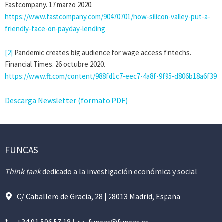
Fastcompany. 17 marzo 2020.
https://www.fastcompany.com/90470701/how-silicon-valley-put-a-
friendly-face-on-payday-lending
[2]
Pandemic creates big audience for wage access fintechs.
Financial Times. 26 octubre 2020.
https://www.ft.com/content/988fd1c7-eec7-4a8f-9f95-d806b18a6f39
Descarga Newsletter (formato PDF)
FUNCAS
Think tank
dedicado a la investigación económica y social
C/ Caballero de Gracia, 28 | 28013 Madrid, España
+34 91 596 57 18
|
funcas@funcas.es