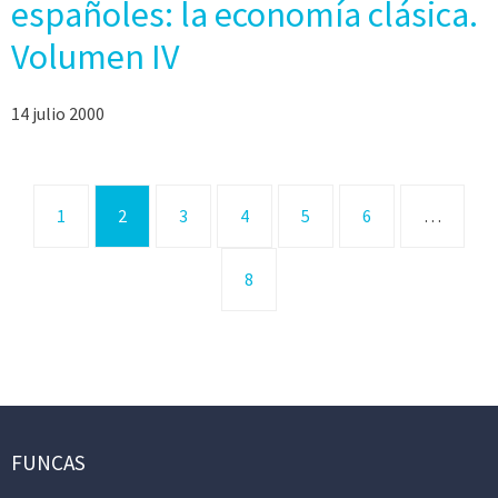
españoles: la economía clásica.
Volumen IV
14 julio 2000
1
2
3
4
5
6
…
8
FUNCAS