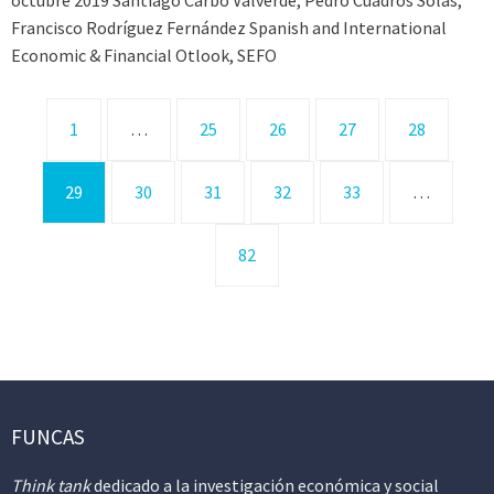
octubre 2019 Santiago Carbó Valverde, Pedro Cuadros Solas,
Francisco Rodríguez Fernández Spanish and International
Economic & Financial Otlook, SEFO
1
…
25
26
27
28
29
30
31
32
33
…
82
FUNCAS
Think tank
dedicado a la investigación económica y social