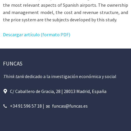
the most relevant aspects of Spanish airports. The ownership
and management model, the cost and revenue structure, and
the price system are the subjects developed by this study.
Descargar artículo (formato PDF)
FUNCAS
Think tank
dedicado a la investigación económica y social
C/ Caballero de Gracia, 28 | 28013 Madrid, España
+34 91 596 57 18
|
funcas@funcas.es