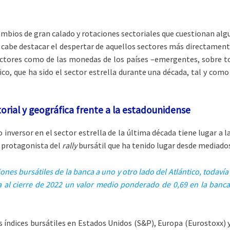
mbios de gran calado y rotaciones sectoriales que cuestionan al
, cabe destacar el despertar de aquellos sectores más directamente
ctores como de las monedas de los países –emergentes, sobre t
ico, que ha sido el sector estrella durante una década, tal y co
orial y geográfica frente a la estadounidense
inversor en el sector estrella de la última década tiene lugar a l
l protagonista del
rally
bursátil que ha tenido lugar desde mediados
es bursátiles de la banca a uno y otro lado del Atlántico, todavía e
ba al cierre de 2022 un valor medio ponderado de 0,69 en la banca
les índices bursátiles en Estados Unidos (S&P), Europa (Eurostoxx)