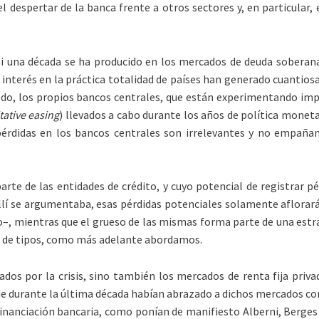
el despertar de la banca frente a otros sectores y, en particular,
i una década se ha producido en los mercados de deuda soberana
interés en la práctica totalidad de países han generado cuantiosa
 todo, los propios bancos centrales, que están experimentando im
tative easing
) llevados a cabo durante los años de política monet
érdidas en los bancos centrales son irrelevantes y no empañan l
arte de las entidades de crédito, y cuyo potencial de registrar p
llí se argumentaba, esas pérdidas potenciales solamente aflorará
–, mientras que el grueso de las mismas forma parte de una estra
o de tipos, como más adelante abordamos.
os por la crisis, sino también los mercados de renta fija priva
e durante la última década habían abrazado a dichos mercados co
 financiación bancaria, como ponían de manifiesto Alberni, Berge