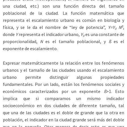
una ciudad, etc.) son una función directa del tamaño
poblacional de la ciudad. La función matemática que
representa el escalamiento urbano es común en biología y
ß
física, y se le da el nombre de “ley de potencia”,
Y=Y
N
,
0
donde
Y
representa el indicador urbano,
Y
es una constante de
0
proporcionalidad,
N
es el tamaño poblacional, y
ß
es el
exponente de escalamiento.
Expresar matemáticamente la relación entre los fenómenos
urbanos y el tamaño de las ciudades usando el escalamiento
urbano permite distinguir algunas propiedades
fundamentales. Por un lado, están los fenómenos sociales y
económicos caracterizados por un exponente
ß
>1. Esto
implica que si comparamos un mismo indicador
socioeconómico en dos ciudades de diferente tamaño, tal
que una de las ciudades es el doble de grande que la otra en
población, el indicador en la ciudad grande será más del doble
que en la pequeña. Otra manera de decir esto es que una