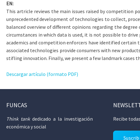
EN:
This artricle reviews the main issues raised by competition po
unprecedented development of technologies to collect, proces
balanced overview of different opinions regarding the degree 
circumstances in which data is used, it is not possible to dri
academics and competition enforcers have identified certain t
associated technologies provide consumers with new products a
stifling innovation. Finally, we present a few landmark cases th
Descargar artículo (formato PDF)
FUNCAS
NEWSLET
Think tank
dedicado a la investigación
Recibe todas
económica y social
Suscrib