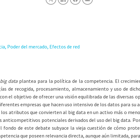
cia, Poder del mercado, Efectos de red
l
big data
plantea para la política de la competencia. El crecimi
ogías de recogida, procesamiento, almacenamiento y uso de dic
n el objetivo de ofrecer una visión equilibrada de las diversas o
ferentes empresas que hacen uso intensivo de los datos para su acti
los atributos que convierten al big data en un activo más o menos
 anticompetitivos potenciales derivados del uso del big data. Por 
l fondo de este debate subyace la vieja cuestión de cómo proteg
petencia que poseen relevancia directa, aunque aún limitada, para