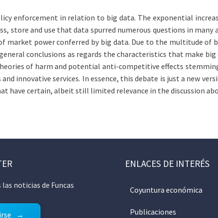
licy enforcement in relation to big data. The exponential increas
s, store and use that data spurred numerous questions in many ar
of market power conferred by big data. Due to the multitude of 
ve general conclusions as regards the characteristics that make bi
heories of harm and potential anti-competitive effects stemming
nd innovative services. In essence, this debate is just a new ver
at have certain, albeit still limited relevance in the discussion abo
TER
ENLACES DE INTERÉS
 las noticias de Funcas
Coyuntura económica
Publicaciones
irse