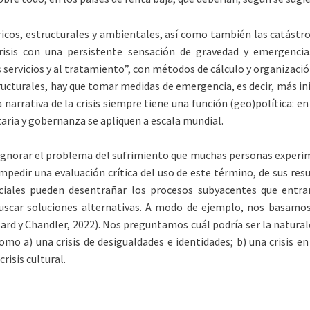
ricos, estructurales y ambientales, así como también las catástro
crisis con una persistente sensación de gravedad y emergencia
rvicios y al tratamiento”, con métodos de cálculo y organización 
turales, hay que tomar medidas de emergencia, es decir, más inici
narrativa de la crisis siempre tiene una función (geo)política: en
aria y gobernanza se apliquen a escala mundial.
de ignorar el problema del sufrimiento que muchas personas exper
dir una evaluación crítica del uso de este término, de sus result
ciales pueden desentrañar los procesos subyacentes que entran 
 a buscar soluciones alternativas. A modo de ejemplo, nos basam
ard y Chandler, 2022). Nos preguntamos cuál podría ser la naturaleza
 a) una crisis de desigualdades e identidades; b) una crisis en l
risis cultural.