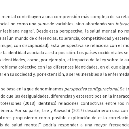
d mental contribuyen a una comprensión más compleja de su relaci
social no como una
suma
de variables, sino abordando sus
intera
 lesbiana negra”. Desde esta perspectiva, la salud mental no ref
eve así un mundo de diferencias, tolerancia, competitividad y este
 mujer, con discapacidad). Esta perspectiva se relaciona con el m
 la identidad asociada a esta posición. Los países occidentales 
as identidades, como, por ejemplo, el impacto de la ley sobre la a
problema colectivo con las diferentes identidades, en el que alg
r en su sociedad y, por extensión, a ser vulnerables a la enfermed
al se basa en la que denominamos
perspectiva configuracional.
Se t
odo que las desigualdades, diferencias y estereotipos en la ­inter
tolesiones (2018) identificó relaciones conflictivas entre los
 género. Por su parte, Lee y Kawachi (2017) descubrieron una co
ores propusieron como posible explicación de esta correlación 
isis de salud mental” podría responder a una mayor frecuenc