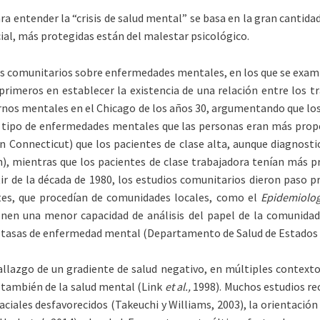
ra entender la “crisis de salud mental” se basa en la gran cantid
cial, más protegidas están del malestar psicológico.
dios comunitarios sobre enfermedades mentales, en los que se exam
 primeros en establecer la existencia de una relación entre los t
ornos mentales en el Chicago de los años 30, argumentando que los
l tipo de enfermedades mentales que las personas eran más prope
n Connecticut) que los pacientes de clase alta, aunque diagnost
), mientras que los pacientes de clase trabajadora tenían más pr
tir de la década de 1980, los estudios comunitarios dieron paso 
ntes, que procedían de comunidades locales, como el
Epidemiolo
enen una menor capacidad de análisis del papel de la comunidad 
s tasas de enfermedad mental (Departamento de Salud de Estados ­
llazgo de un gradiente de salud negativo, en múltiples contexto
, también de la salud mental (Link
et al.,
1998). Muchos estudios re
aciales desfavorecidos (Takeuchi y Williams, 2003), la orientaci