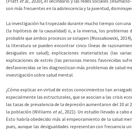
(Platt
et al.,
2020), el vecindario y las redes sociales (Riumallo
son más frecuentes en la adolescencia y la juventud, disminuyen 
La investigación ha tropezado durante mucho tiempo con una pr
(la hipótesis de la causalidad) o, a la inversa, los problemas
probable que ambos procesos se solapen (Mossakowski, 2014), d
la literatura se pueden encontrar cinco líneas de razonamiento
desiguales en salud); explicaciones materialistas (las vari
explicaciones de estrés (las personas menos favorecidas sufre
desfavorecidas se les diagnostican más problemas de salud me
investigación sobre salud mental.
¿Cómo explicar en virtud de estos conocimientos tan arraigado
especialmente las estructurales, que se asocian a las crisis eco
las tasas de prevalencia de la depresión aumentaron del 10 al 
la población (Williams
et al.,
2021). Un estudio llevado a cabo
Esto habría obedecido más al empeoramiento de la salud ment
pues, aunque las desigualdades representan con frecuencia un 