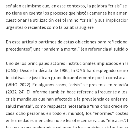
señalan asimismo que, en este contexto, la palabra “crisis” se 
no tiene en cuenta los procesos que históricamente han amenazad
cuestionar la utilización del término “crisis” y sus implicacio
urgentes o recientes como la palabra sugiere.
En este artículo partimos de estas objeciones para reflexionar
precedentes”, una “pandemia mortal” (en referencia al suicidio);
Uno de los principales actores institucionales implicados en la
(OMS). Desde la década de 1980, la OMS ha desplegado cient
iniciativas se justifican grandilocuentemente por la constataci
(WHO, 2022). En algunos casos, “crisis” se presenta en relaci
(2022: 24). El informe también hace referencia frecuente a los “
crisis mundiales que han afectado a la prevalencia de enferme
salud mental”, como respuesta necesaria a “una crisis creciente
cada ocho personas en todo el mundo), los “enormes” costes 
enfermedades mentales no se les ofrecen servicios “eficaces”. L
la que no responden adecuadamente los servicios existentes, sob