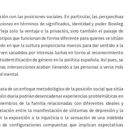
ón con las posiciones sociales. En particular, las
perspectivas
cciones
en términos de significados, identidad y poder. Bowleg
leja solo la ventaja o la privación, sino también el paisaje de
reotipos que funcionan de forma diferente para quienes se sitúan
odo en que la cultura proporciona marcos para dar sentido a la
se ven sacudidos por intensas luchas en torno al reconocimiento
utoidentificación de género en la política española. Así pues, se
unas
intersecciones
acaban llevando a las personas a verse más
ad mental.
rata de un enfoque metodológico de la posición social que sitúa
acción diaria podrían desencadenar experiencias problemáticas en
 miembros de la familia relacionadas con diferentes ideales y
rrelación entre la manifestación de síntomas de depresión y la
la exposición a la injusticia o la sensación de una indebida
ia de configuraciones compuestas que implican expectativas