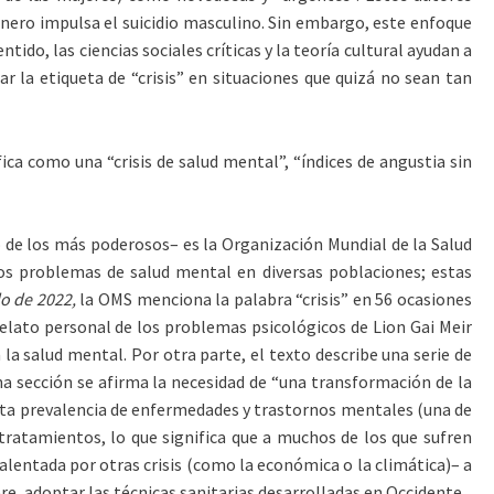
 género impulsa el suicidio masculino. Sin embargo, este enfoque
do, las ciencias sociales críticas y la teoría cultural ayudan a
zar la etiqueta de “crisis” en situaciones que quizá no sean tan
ica como una “crisis de salud mental”, “índices de angustia sin
uno de los más poderosos– es la Organización Mundial de la Salud
os problemas de salud mental en diversas poblaciones; estas
o de 2022,
la OMS menciona la palabra “crisis” en 56 ocasiones
relato personal de los problemas psicológicos de Lion Gai Meir
a la salud mental. Por otra parte, el texto describe una serie de
na sección se afirma la necesidad de “una transformación de la
a alta prevalencia de enfermedades y trastornos mentales (una de
ratamientos, lo que significa que a muchos de los que sufren
–alentada por otras crisis (como la económica o la climática)– a
re, adoptar las técnicas sanitarias desarrolladas en Occidente.