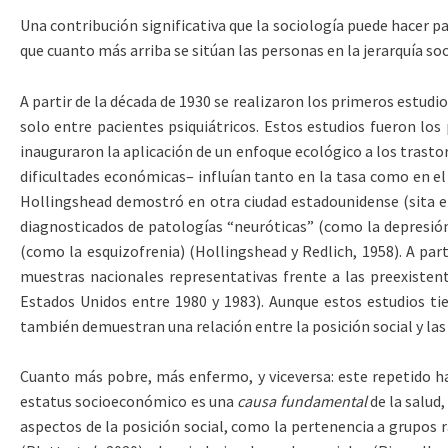
Una contribución significativa que la sociología puede hacer pa
que cuanto más arriba se sitúan las personas en la jerarquía so
A partir de la década de 1930 se realizaron los primeros estu
solo entre pacientes psiquiátricos. Estos estudios fueron los
inauguraron la aplicación de un enfoque ecológico a los trast
dificultades económicas– influían tanto en la tasa como en e
Hollingshead demostró en otra ciudad ­estadounidense (sita e
diagnosticados de patologías “neuróticas” (como la depresión
(como la esquizofrenia) (Hollingshead y Redlich, 1958). A par
muestras nacionales representativas frente a las preexiste
Estados Unidos entre 1980 y 1983). Aunque estos estudios ti
también demuestran una relación entre la posición social y la
Cuanto más pobre, más enfermo, y viceversa: este repetido ha
estatus socioeconómico es una
causa fundamental
de la salud
aspectos de la posición social, como la pertenencia a grupos r