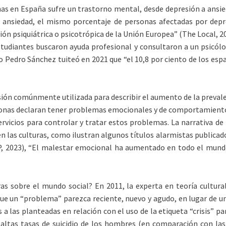
nas en España sufre un trastorno mental, desde depresión a ansie
 ansiedad, el mismo porcentaje de personas afectadas por dep
n psiquiátrica o psicotrópica de la Unión Europea” (The Local, 2
 estudiantes buscaron ayuda profesional y consultaron a un psicó
o Pedro Sánchez tuiteó en 2021 que “el 10,8 por ciento de los es
esión comúnmente utilizada para describir el aumento de la prevale
sonas declaran tener problemas emocionales y de comportamiento,
 servicios para controlar y tratar estos problemas. La narrativa d
n las culturas, como ilustran algunos títulos alarmistas publica
AP, 2023), “El malestar emocional ha aumentado en todo el mundo
as sobre el mundo social? En 2011, la experta en teoría cultur
que un “problema” parezca reciente, nuevo y agudo, en lugar de u
las planteadas en relación con el uso de la etiqueta “crisis” par
 altas tasas de suicidio de los hombres (en comparación con la