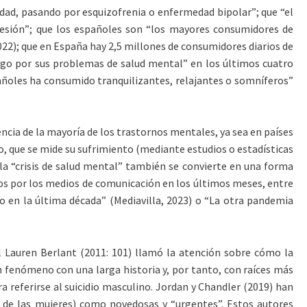
dad, pasando por esquizofrenia o enfermedad bipolar”; que “el
resión”; que los españoles son “los mayores consumidores de
022); que en España hay 2,5 millones de consumidores diarios de
logo por sus problemas de salud mental” en los últimos cuatro
pañoles ha consumido tranquilizantes, relajantes o somníferos”
ncia de la mayoría de los trastornos mentales, ya sea en países
 que se mide su sufrimiento (mediante estudios o estadísticas
e la “crisis de salud mental” también se convierte en una forma
dos por los medios de comunicación en los últimos meses, entre
 en la última década” (Mediavilla, 2023) o “La otra pandemia
al Lauren Berlant (2011: 101) llamó la atención sobre cómo la
n fenómeno con una larga historia y, por tanto, con raíces más
a referirse al suicidio masculino. Jordan y Chandler (2019) han
s de las mujeres) como novedosas y “urgentes”. Estos autores