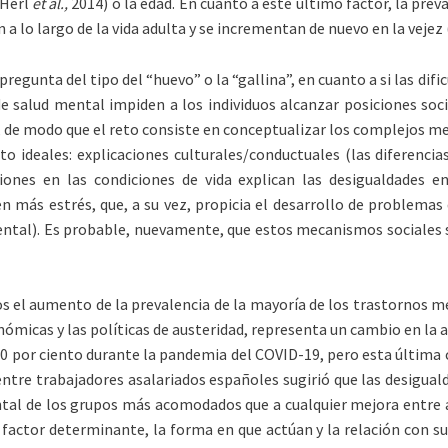
-Herl
et al.,
2014) o la edad. En cuanto a este último factor, la pre
a lo largo de la vida adulta y se incrementan de nuevo en la vejez (
egunta del tipo del “huevo” o la “gallina”, en cuanto a si las d
 de salud mental impiden a los individuos alcanzar posiciones soci
e modo que el reto consiste en conceptualizar los complejos meca
 ideales: explicaciones culturales/conductuales (las diferencias 
aciones en las condiciones de vida explican las desigualdades 
n más estrés, que, a su vez, propicia el desarrollo de problemas 
ntal). Es probable, nuevamente, que estos mecanismos sociales se
s el aumento de la prevalencia de la mayoría de los trastornos m
nómicas y las políticas de austeridad, representa un cambio en la a
20 por ciento durante la pandemia del COVID-19, pero esta última
 entre trabajadores asalariados españoles sugirió que las desigua
al de los grupos más acomodados que a cualquier mejora entre a
factor determinante, la forma en que actúan y la relación con su