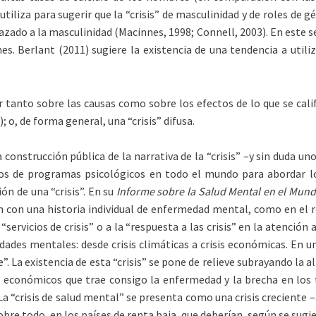
utiliza para sugerir que la “crisis” de masculinidad y de roles de
o a la masculinidad (Macinnes, 1998; ­Connell, 2003). En este senti
nes. Berlant (2011) sugiere la existencia de una tendencia a utili
 tanto sobre las causas como sobre los efectos de lo que se calif
 o, de forma general, una “crisis” difusa.
 construcción pública de la narrativa de la “crisis” –y sin duda 
os de programas psicológicos en todo el mundo para abordar l
ón de una “crisis”. En su
Informe sobre la Salud Mental en el Mund
ón con una historia individual de enfermedad mental, como en el 
servicios de crisis” o a la “respuesta a las crisis” en la atención 
dades mentales: desde crisis climáticas a crisis económicas. En u
”. La existencia de esta “crisis” se pone de relieve subrayando l
económicos que trae consigo la enfermedad y la brecha en los t
a “crisis de salud mental” se presenta como una crisis creciente 
re todo, en los países de renta baja, que deberían, según se sugie