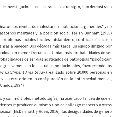
ad de investigaciones que, durante casi un siglo, han demostrado
inaron los niveles de malestar en “poblaciones generales” y no
rastornos mentales y la posición social. Faris y Dunham (1939)
 problemas sociales locales –aislamiento, conflictos étnicos o
nsas a padecer. Dos décadas más tarde, un equipo dirigido por
icados con menor frecuencia, tenían más probabilidades de ser
obabilidades de ser diagnosticados de patologías “psicóticas”
progresivamente a los estudios poblacionales, favoreciendo las
gic Catchment Area Study
(realizado sobre 20.000 personas en
y el territorio en la configuración de la enfermedad mental,
Unidos, 1994).
s y con múltiples metodologías, ha asentado la idea de que el
cientes reproducen el mismo tipo de hallazgo respecto a otros
ón sexual (McDermott y Roen, 2016), las desigualdades de género