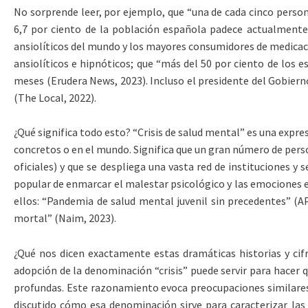
No sorprende leer, por ejemplo, que “una de cada cinco perso
6,7 por ciento de la población española padece actualmente
ansiolíticos del mundo y los mayores consumidores de medicació
ansiolíticos e hipnóticos; que “más del 50 por ciento de los
meses (Erudera News, 2023). Incluso el presidente del Gobiern
(The Local, 2022).
¿Qué significa todo esto? “Crisis de salud mental” es una expr
concretos o en el mundo. Significa que un gran número de per
oficiales) y que se despliega una vasta red de instituciones y
popular de enmarcar el malestar psicológico y las emociones e
ellos: “Pandemia de salud mental juvenil sin precedentes” (
mortal” (Naim, 2023).
¿Qué nos dicen exactamente estas dramáticas historias y cifr
adopción de la denominación “crisis” puede servir para hacer 
profundas. Este razonamiento evoca preocupaciones similares a 
discutido cómo esa denominación sirve para caracterizar las