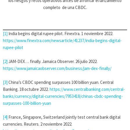
los riesgos y retos operativos antes de afrontar el lanzamiento
completo de una CBDC.
[1]
India begins digital rupee pilot. Finextra. 1 noviembre 2022.
https://www.finextra.com/newsarticle/41237/india-begins-digital-
rupee-pilot
[2]
JAM-DEX… finally. Jamaica Observer. 26 julio 2022.
https://www.jamaicaobserver.com/business/jam-dex-finally/
[3]
China’s CBDC spending surpasses 100 billion yuan. Central
Banking. 18 octubre 2022.
https://www.centralbanking.com/central-
banks/currency/digital-currencies/7953418/chinas-cbdc-spending-
surpasses-100-billion-yuan
[4]
France, Singapore, Switzerland jointly test central bank digital
currencies. Reuters. 2 noviembre 2022.