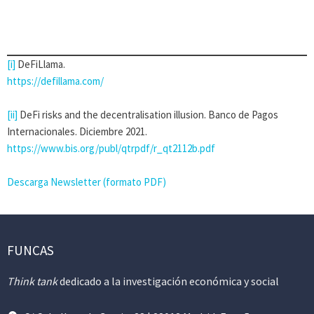
[i]
DeFiLlama.
https://defillama.com/
[ii]
DeFi risks and the decentralisation illusion. Banco de Pagos
Internacionales. Diciembre 2021.
https://www.bis.org/publ/qtrpdf/r_qt2112b.pdf
Descarga Newsletter (formato PDF)
FUNCAS
Think tank
dedicado a la investigación económica y social