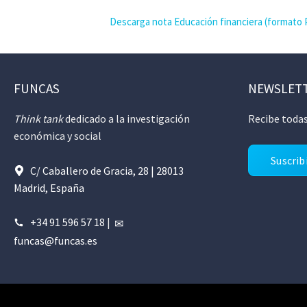
Descarga nota Educación financiera (formato
FUNCAS
NEWSLET
Think tank
dedicado a la investigación
Recibe todas
económica y social
Suscrib
C/ Caballero de Gracia, 28 | 28013
Madrid, España
+34 91 596 57 18
|
funcas@funcas.es