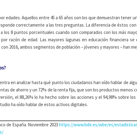
por edades. Aquellos entre 45 a 65 años son los que demuestran tener u
esponde correctamente a las tres preguntas. La diferencia de éstos con 
a a los 8 puntos porcentuales cuando son comparados con los más mayo
 por razón de edad. Las mayores lagunas en educación financiera se
ón con 2016, ambos segmentos de población – jóvenes y mayores – han me
os?
ntra en analizar hasta qué punto los ciudadanos han oído hablar de alg
uentas de ahorro y un 72% de la renta fija, que son los productos menos co
ersión, el 88,26% lo ha hecho sobre las acciones y el 94,98% sobre los
udio ha oído hablar de estos activos digitales.
nco de España. Noviembre 2023
https://www.bde.es/wbe/es/estadistica
s/