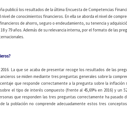
a publicó los resultados de la última Encuesta de Competencias Financi
 nivel de conocimientos financieros. En ella se aborda el nivel de compr
financieros de ahorro, seguro o endeudamiento, su tenencia y adquisició
 18 y 79 años. Además de su relevancia interna, por el formato de las pre
ernacionales.
ieros?
ó 2016. La que se acaba de presentar recoge los resultados de las preg
nancieros se miden mediante tres preguntas generales sobre la compren
orcentaje que responde correctamente a la pregunta sobre la inflación 
bre el tipo de interés compuesto (frente al 45,69% en 2016) y un 52% e
 personas que responden las tres preguntas correctamente ha pasado d
ad de la población no comprende adecuadamente estos tres conceptos