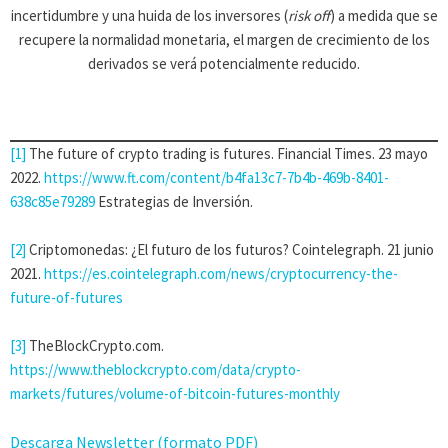
incertidumbre y una huida de los inversores (
risk off
) a medida que se
recupere la normalidad monetaria, el margen de crecimiento de los
derivados se verá potencialmente reducido.
[1]
The future of crypto trading is futures. Financial Times. 23 mayo
2022.
https://www.ft.com/content/b4fa13c7-7b4b-469b-8401-
638c85e79289
Estrategias de Inversión.
[2]
Criptomonedas: ¿El futuro de los futuros? Cointelegraph. 21 junio
2021.
https://es.cointelegraph.com/news/cryptocurrency-the-
future-of-futures
[3]
TheBlockCrypto.com.
https://www.theblockcrypto.com/data/crypto-
markets/futures/volume-of-bitcoin-futures-monthly
Descarga Newsletter (formato PDF)