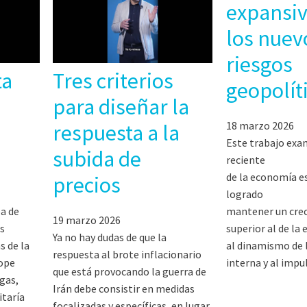
expansiv
los nuev
riesgos
ta
Tres criterios
geopolít
para diseñar la
18 marzo 2026
respuesta a la
Este trabajo exa
subida de
reciente
de la economía e
precios
logrado
a de
mantener un cre
19 marzo 2026
s
superior al de la
Ya no hay dudas de que la
 de la
al dinamismo de
respuesta al brote inflacionario
tope
interna y al imp
que está provocando la guerra de
gas,
Irán debe consistir en medidas
itaría
focalizadas y específicas, en lugar