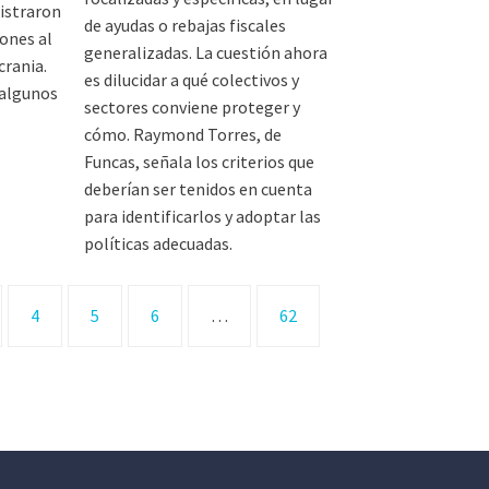
gistraron
de ayudas o rebajas fiscales
iones al
generalizadas. La cuestión ahora
crania.
es dilucidar a qué colectivos y
 algunos
sectores conviene proteger y
cómo. Raymond Torres, de
Funcas, señala los criterios que
deberían ser tenidos en cuenta
para identificarlos y adoptar las
políticas adecuadas.
4
5
6
…
62