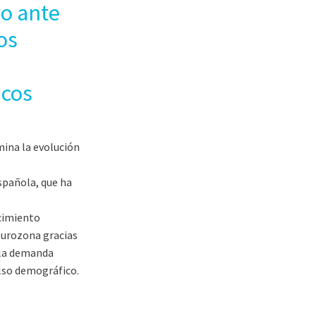
o ante
os
icos
mina la evolución
spañola, que ha
cimiento
 eurozona gracias
 la demanda
ulso demográfico.