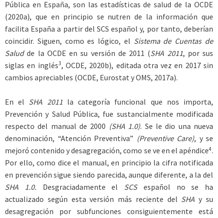
Pública en España, son las estadísticas de salud de la OCDE
(2020a), que en principio se nutren de la información que
facilita España a partir del SCS español y, por tanto, deberían
coincidir. Siguen, como es lógico, el
Sistema de Cuentas de
Salud
de la OCDE en su versión de 2011 (
SHA 2011
, por sus
3
siglas en inglés
, OCDE, 2020b), editada otra vez en 2017 sin
cambios apreciables (OCDE, Eurostat y OMS, 2017a).
En el
SHA 2011
la categoría funcional que nos importa,
Prevención y Salud Pública, fue sustancialmente modificada
respecto del manual de 2000
(SHA 1.0)
. Se le dio una nueva
denominación, “Atención Preventiva”
(Preventive Care)
, y se
4
mejoró contenido y desagregación, como se ve en el apéndice
.
Por ello, como dice el manual, en principio la cifra notificada
en prevención sigue siendo parecida, aunque diferente, a la del
SHA 1.0.
Desgraciadamente el
SCS
español no se ha
actualizado según esta versión más reciente del
SHA
y su
desagregación por subfunciones consiguientemente está