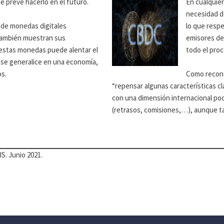
e prevé hacerlo en el futuro.
En cualquier
necesidad d
o de monedas digitales
lo que respe
también muestran sus
emisores de
 estas monedas puede alentar el
todo el pro
 se generalice en una economía,
os.
Como recono
“repensar algunas características cl
con una dimensión internacional podr
(retrasos, comisiones,…), aunque 
S. Junio 2021.