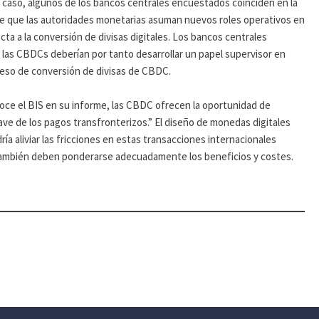
 caso, algunos de los bancos centrales encuestados coinciden en la
e que las autoridades monetarias asuman nuevos roles operativos en
cta a la conversión de divisas digitales. Los bancos centrales
 las CBDCs deberían por tanto desarrollar un papel supervisor en
ceso de conversión de divisas de CBDC.
ce el BIS en su informe, las CBDC ofrecen la oportunidad de
ave de los pagos transfronterizos.” El diseño de monedas digitales
ía aliviar las fricciones en estas transacciones internacionales
también deben ponderarse adecuadamente los beneficios y costes.