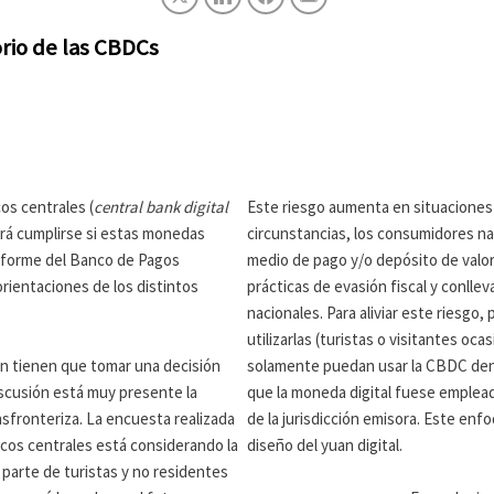
orio de las CBDCs
os centrales (
central bank digital
Este riesgo aumenta en situaciones 
drá cumplirse si estas monedas
circunstancias, los consumidores na
informe del Banco de Pagos
medio de pago y/o depósito de valo
 orientaciones de los distintos
prácticas de evasión fiscal y conlle
.
nacionales. Para aliviar este riesgo
utilizarlas (turistas o visitantes o
ún tienen que tomar una decisión
solamente puedan usar la CBDC dentr
iscusión está muy presente la
que la moneda digital fuese emplea
sfronteriza. La encuesta realizada
de la jurisdicción emisora. Este enf
ncos centrales está considerando la
diseño del yuan digital.
 parte de turistas y no residentes