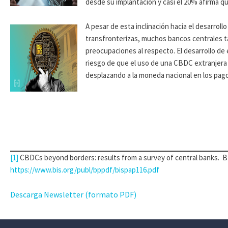
desde su implantación y casi el 20% afirma qu
A pesar de esta inclinación hacia el desarroll
transfronterizas, muchos bancos centrales 
preocupaciones al respecto. El desarrollo de
riesgo de que el uso de una CBDC extranjera
desplazando a la moneda nacional en los pag
[1]
CBDCs beyond borders: results from a survey of central banks. BI
https://www.bis.org/publ/bppdf/bispap116.pdf
Descarga Newsletter (formato PDF)