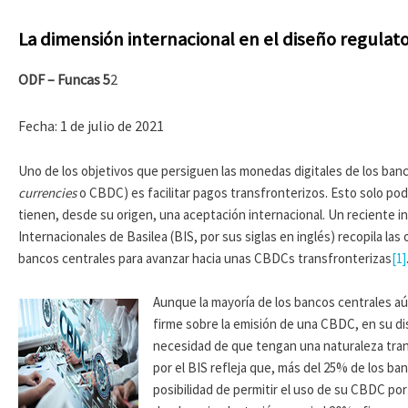
La dimensión internacional en el diseño regulat
ODF – Funcas 5
2
Fecha: 1 de julio de 2021
Uno de los objetivos que persiguen las monedas digitales de los banc
currencies
o CBDC) es facilitar pagos transfronterizos. Esto solo po
tienen, desde su origen, una aceptación internacional. Un reciente 
Internacionales de Basilea (BIS, por sus siglas en inglés) recopila las
bancos centrales para avanzar hacia unas CBDCs transfronterizas
[1]
Aunque la mayoría de los bancos centrales a
firme sobre la emisión de una CBDC, en su d
necesidad de que tengan una naturaleza tran
por el BIS refleja que, más del 25% de los ba
posibilidad de permitir el uso de su CBDC por