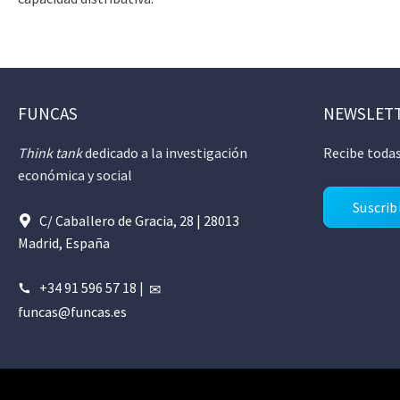
FUNCAS
NEWSLET
Think tank
dedicado a la investigación
Recibe todas
económica y social
Suscrib
C/ Caballero de Gracia, 28 | 28013
Madrid, España
+34 91 596 57 18
|
funcas@funcas.es