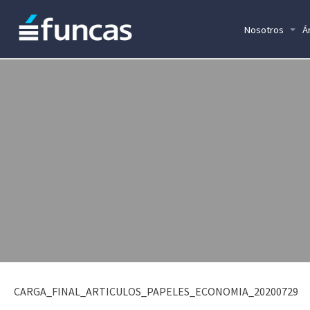
Nosotros
Á
CARGA_FINAL_ARTICULOS_PAPELES_ECONOMIA_20200729