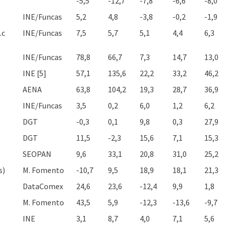
-5,5
-12,7
-7,8
-6,6
-8,0
INE/Funcas
5,2
4,8
-3,8
-0,2
-1,9
.c
INE/Funcas
7,5
5,7
5,1
4,4
6,3
INE/Funcas
78,8
66,7
7,3
14,7
13,0
INE [5]
57,1
135,6
22,2
33,2
46,2
AENA
63,8
104,2
19,3
28,7
36,9
INE/Funcas
3,5
0,2
6,0
1,2
6,2
DGT
-0,3
0,1
9,8
0,3
27,9
DGT
11,5
-2,3
15,6
7,1
15,3
SEOPAN
9,6
33,1
20,8
31,0
25,2
s)
M. Fomento
-10,7
9,5
18,9
18,1
21,3
DataComex
24,6
23,6
-12,4
9,9
1,8
M. Fomento
43,5
5,9
-12,3
-13,6
-9,7
INE
3,1
8,7
4,0
7,1
5,6