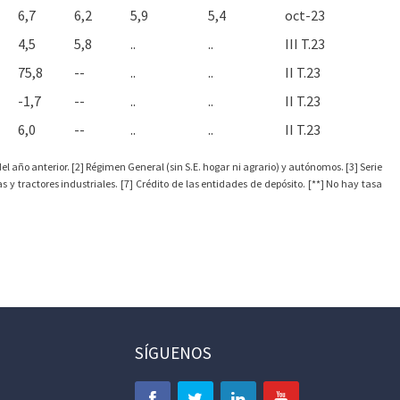
6,7
6,2
5,9
5,4
oct-23
4,5
5,8
..
..
III T.23
75,8
--
..
..
II T.23
-1,7
--
..
..
II T.23
6,0
--
..
..
II T.23
l año anterior. [2] Régimen General (sin S.E. hogar ni agrario) y autónomos. [3] Serie
y tractores industriales. [7] Crédito de las entidades de depósito. [**] No hay tasa
SÍGUENOS