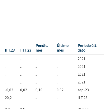
Penúlt.
Último
Periodo últ.
II T.23
III T.23
mes
mes
dato
..
..
..
..
2021
..
..
..
..
2021
..
..
..
..
2021
..
..
..
..
2021
-0,62
0,02
0,10
0,02
sep-23
20,2
--
..
..
II T.23