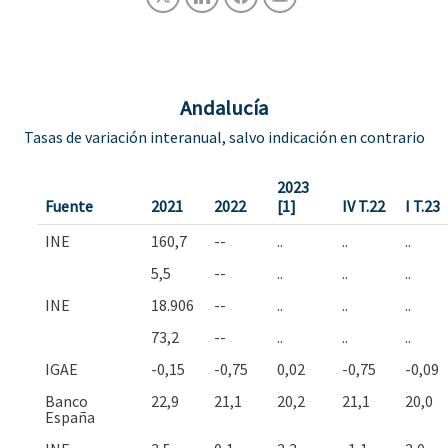
Andalucía
Tasas de variación interanual, salvo indicación en contrario
2023
Fuente
2021
2022
[1]
IV T.22
I T.23
INE
160,7
--
..
..
..
5,5
--
..
..
..
INE
18.906
--
..
..
..
73,2
--
..
..
..
IGAE
-0,15
-0,75
0,02
-0,75
-0,09
Banco
22,9
21,1
20,2
21,1
20,0
España