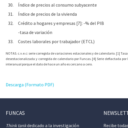
30.
Índice de precios al consumo subyacente
31.
Índice de precios de la vivienda
32.
Crédito a hogares y empresas [7]: -% del PIB
-tasa de variación
33.
Costes laborales por trabajador (ETCL)
NOTAS. c.v.e.c: serie corregida de variaciones estacionales y de calendario. [1] Tasa
desestacionalizada y corregida de calendario por Funcas. [4] Serie deflactada por F
interanual porque el dato de hace un año es cercano a cero.
Descarga (Formato PDF)
FUNCAS
NEWSLET
Think tank
dedicado a la investigación
Recibe todas