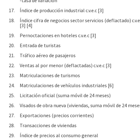
-tasa de variación
17.
Índice de producción industrial c.v.e.c [3]
18.
Índice cifra de negocios sector servicios (deflactado) c.v.e
[3] [4]
19.
Pernoctaciones en hoteles c.v.e.c [3]
20.
Entrada de turistas
21.
Tráfico aéreo de pasajeros
22.
Ventas al por menor (deflactadas) c.v.e.c [3]
23.
Matriculaciones de turismos
24.
Matriculaciones de vehículos industriales [6]
25.
Licitación oficial (suma móvil de 24 meses)
26.
Visados de obra nueva (viviendas, suma móvil de 24 mese
27.
Exportaciones (precios corrientes)
28.
Transacciones de viviendas
29.
Índice de precios al consumo general