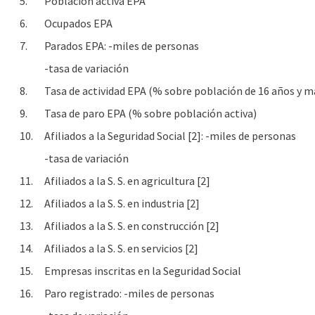
5.
Población activa EPA
6.
Ocupados EPA
7.
Parados EPA: -miles de personas
-tasa de variación
8.
Tasa de actividad EPA (% sobre población de 16 años y m
9.
Tasa de paro EPA (% sobre población activa)
10.
Afiliados a la Seguridad Social [2]: -miles de personas
-tasa de variación
11.
Afiliados a la S. S. en agricultura [2]
12.
Afiliados a la S. S. en industria [2]
13.
Afiliados a la S. S. en construcción [2]
14.
Afiliados a la S. S. en servicios [2]
15.
Empresas inscritas en la Seguridad Social
16.
Paro registrado: -miles de personas