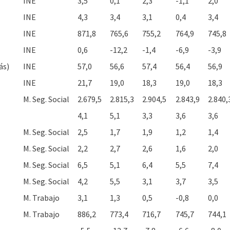
INE
3,5
0,1
2,3
-1,1
2,0
INE
4,3
3,4
3,1
0,4
3,4
INE
871,8
765,6
755,2
764,9
745,8
INE
0,6
-12,2
-1,4
-6,9
-3,9
ás)
INE
57,0
56,6
57,4
56,4
56,9
INE
21,7
19,0
18,3
19,0
18,3
M. Seg. Social
2.679,5
2.815,3
2.904,5
2.843,9
2.840,
4,1
5,1
3,3
3,6
3,6
M. Seg. Social
2,5
1,7
1,9
1,2
1,4
M. Seg. Social
2,2
2,7
2,6
1,6
2,0
M. Seg. Social
6,5
5,1
6,4
5,5
7,4
M. Seg. Social
4,2
5,5
3,1
3,7
3,5
M. Trabajo
3,1
1,3
0,5
-0,8
0,0
M. Trabajo
886,2
773,4
716,7
745,7
744,1