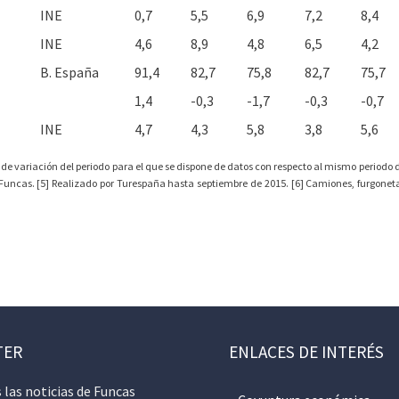
INE
0,7
5,5
6,9
7,2
8,4
INE
4,6
8,9
4,8
6,5
4,2
B. España
91,4
82,7
75,8
82,7
75,7
1,4
-0,3
-1,7
-0,3
-0,7
INE
4,7
4,3
5,8
3,8
5,6
 de variación del periodo para el que se dispone de datos con respecto al mismo periodo de
uncas. [5] Realizado por Turespaña hasta septiembre de 2015. [6] Camiones, furgonetas 
TER
ENLACES DE INTERÉS
 las noticias de Funcas